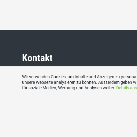
Kontakt
SVP Widen
Wir verwenden Cookies, um Inhalte und Anzeigen zu personali
unsere Webseite analysieren zu können. Ausserdem geben wi
c/o Mario Alini
für soziale Medien, Werbung und Analysen weiter.
Details an
Kreuzweidstrasse 6
8967 Widen