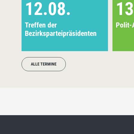
12.08.
13
Treffen der
Polit-
Bezirksparteipräsidenten
ALLE TERMINE