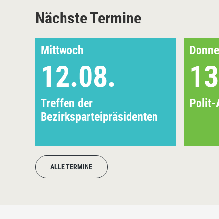
Nächste Termine
Mittwoch
Donne
12.08.
13
Treffen der
Polit-
Bezirksparteipräsidenten
ALLE TERMINE