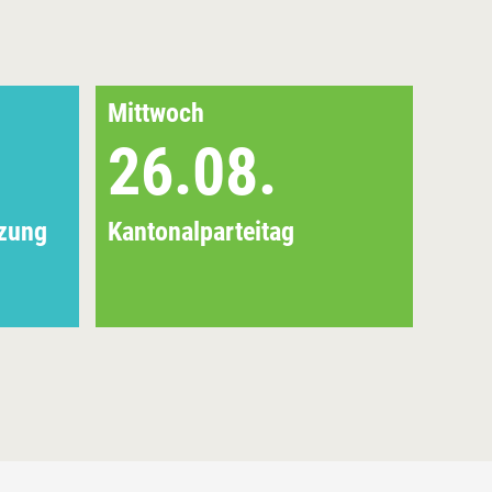
Mittwoch
Mitt
26.08.
0
tzung
Kantonalparteitag
EU-U
Info
Bezi