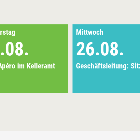
rstag
Mittwoch
.08.
26.08.
Apéro im Kelleramt
Geschäftsleitung: Si