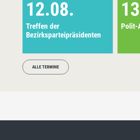
12.08.
13
Treffen der
Polit-
Bezirksparteipräsidenten
ALLE TERMINE